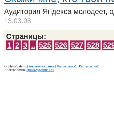
Аудитория Яндекса молодеет, 
13.03.08
Страницы:
1
2
3
..
525
526
527
528
52
© SiteforSale.ru |
Реклама на сайте
||
Карта сайта1
|
Карта сайта2
Электропочта:
opexa2@yandex.ru