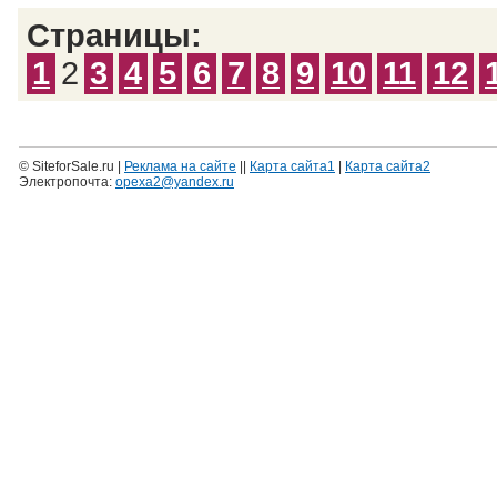
Страницы:
1
2
3
4
5
6
7
8
9
10
11
12
© SiteforSale.ru |
Реклама на сайте
||
Карта сайта1
|
Карта сайта2
Электропочта:
opexa2@yandex.ru