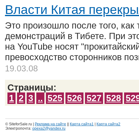
Власти Китая перекры
Это произошло после того, как
демонстраций в Тибете. При э
на YouTube носят "прокитайски
превосходство сторонников поз
19.03.08
Страницы:
1
2
3
..
525
526
527
528
52
© SiteforSale.ru |
Реклама на сайте
||
Карта сайта1
|
Карта сайта2
Электропочта:
opexa2@yandex.ru