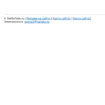
© SiteforSale.ru |
Реклама на сайте
||
Карта сайта1
|
Карта сайта2
Электропочта:
opexa2@yandex.ru