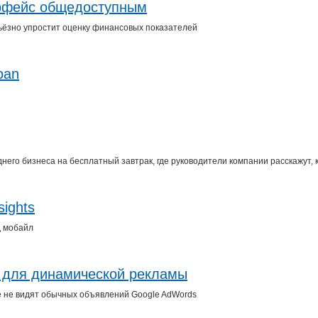
ерфейс общедоступным
ерьёзно упростит оценку финансовых показателей
oan
него бизнеса на бесплатный завтрак, где руководители компании расскажут, 
ights
д мобайл
н для динамической рекламы
 не видят обычных объявлений Google AdWords