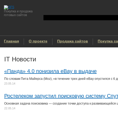
Покупка и продажа
готовых сайтов
Главная
О проекте
Продажа сайтов
Покупка с
IT Новости
«Панда» 4.0 понизила eBay в выдаче
По словам Пита Майерса (Moz), «в течение трех дней eBay опустился с 6 
23.05.14
Ростелеком запустил поисковую систему Спу
Основная задача поисковика — создание точки доступа к развивающейся 
22.05.14