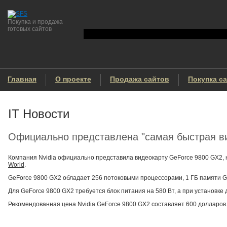
Покупка и продажа
готовых сайтов
Главная
О проекте
Продажа сайтов
Покупка с
IT Новости
Официально представлена "самая быстрая ви
Компания Nvidia официально представила видеокарту GeForce 9800 GX2, 
World
.
GeForce 9800 GX2 обладает 256 потоковыми процессорами, 1 ГБ памяти GD
Для GeForce 9800 GX2 требуется блок питания на 580 Вт, а при установке 
Рекомендованная цена Nvidia GeForce 9800 GX2 составляет 600 долларов.