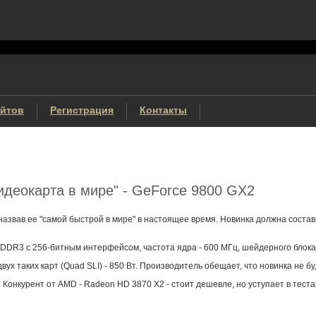
айтов
Регистрация
Контакты
деокарта в мире" - GeForce 9800 GX2
назвав ее "самой быстрой в мире" в настоящее время. Новинка должна соста
DR3 с 256-битным интерфейсом, частота ядра - 600 МГц, шейдерного блока 
двух таких карт (Quad SLI) - 850 Вт. Производитель обещает, что новинка не
 Конкурент от AMD - Radeon HD 3870 X2 - стоит дешевле, но уступает в тест