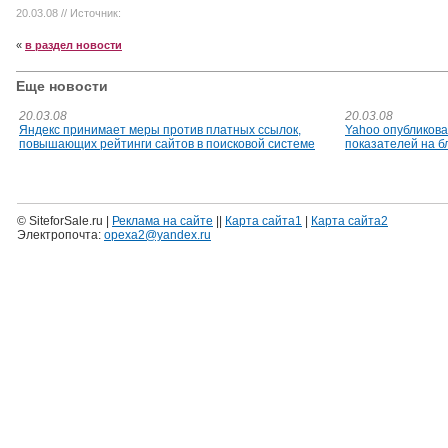
20.03.08
// Источник:
«
в раздел новости
Еще новости
20.03.08
20.03.08
Яндекс принимает меры против платных ссылок,
Yahoo опубликов
повышающих рейтинги сайтов в поисковой системе
показателей на б
© SiteforSale.ru |
Реклама на сайте
||
Карта сайта1
|
Карта сайта2
Электропочта:
opexa2@yandex.ru