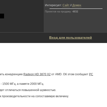
Интересует:
Сайт
//
Домен
Проектов на продажу:
4832
Вход для пользователей
вить конкуренцию
Radeon HD 3870 X2
от AMD. Об этом сообщает
PC
- 1500 МГц, а памяти 2000 МГц.
 будет отличаться повышенной шумностью.
ах производительности на сопоставимую величину.