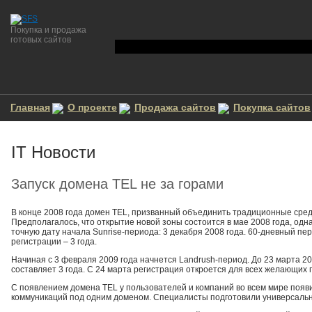
Покупка и продажа
готовых сайтов
Главная
О проекте
Продажа сайтов
Покупка сайтов
IT Новости
Запуск домена TEL не за горами
В конце 2008 года домен TEL, призванный объединить традиционные средс
Предполагалось, что открытие новой зоны состоится в мае 2008 года, одна
точную дату начала Sunrise-периода: 3 декабря 2008 года. 60-дневный п
регистрации – 3 года.
Начиная с 3 февраля 2009 года начнется Landrush-период. До 23 марта 
составляет 3 года. С 24 марта регистрация откроется для всех желающих 
С появлением домена TEL у пользователей и компаний во всем мире появ
коммуникаций под одним доменом. Специалисты подготовили универсальн