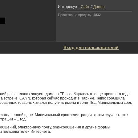
Интересует:
Сайт
//
Домен
Проектов на продажу:
4832
Вход для пользователей
ний раз о планах запуска домена TEL сообщалось в конце прошлого года.
на встрече ICANN, которая сейчас проходит в Париже, Telnic сообщила
ированных товарных знаков получить имена в зоне TEL. Минимальный срок
 завышенной цене. Минимальный срок регистрации в этом случае также
трации – 1 год.
ообщений, электронную почту, sms-сообщения и другие формы
и пользователей Интернета.