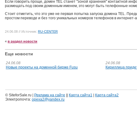
Если говорить проще, домен TEL станет "зоной хранения" контактной ин
размещать под своим доменным именем, это могут быть телефонные номера
Стоит отметить, что это уже не первая попытка запуска домена TEL. Пред
простом переводе и без того уникальных номеров телефонов в интернет
24.06.08
// Источник:
RU-CENTER
«
в раздел новости
Еще новости
24.06.08
24.06.08
Новые проекты на доменной бирже Fusu
Кириллица приде
© SiteforSale.ru |
Реклама на сайте
||
Карта сайта1
|
Карта сайта2
Электропочта:
opexa2@yandex.ru