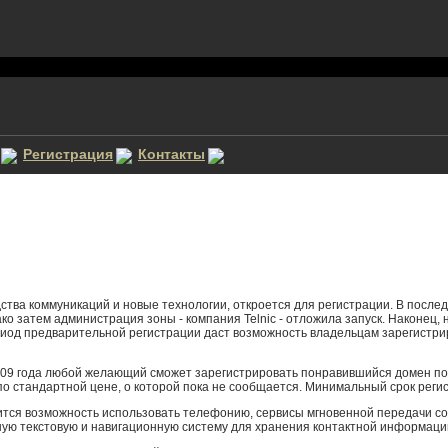
Регистрация
Контакты
тва коммуникаций и новые технологии, откроется для регистрации. В послед
ко затем администрация зоны - компания Telnic - отложила запуск. Наконец, 
ериод предварительной регистрации даст возможность владельцам зарегистр
2009 года любой желающий сможет зарегистрировать понравившийся домен по
по стандартной цене, о которой пока не сообщается. Минимальный срок регис
ится возможность использовать телефонию, сервисы мгновенной передачи с
ую текстовую и навигационную систему для хранения контактной информаци