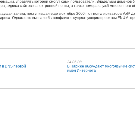
формации, управлять которой смогут сами пользователи. Владельцы доменов 
, адреса сайтов и электронной почты, а также номера служб мгновенного о
ыдущая заявка, поступившая еще в октябре 2000 г. от популяризатора VoIP Д
-адреса. Однако это вызвало бы конфликт с существующим проектом ENUM, 
24.06.08
т в DNS первой
В Париже обсуждают многоязычие си
имен Интернета