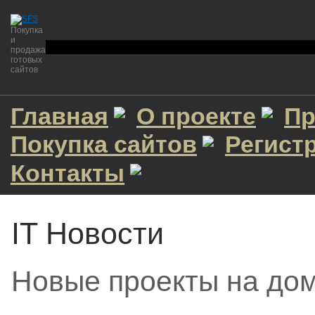
Покупка
и
продажа
готовых
сайтов
Главная
О проекте
Пр
Покупка сайтов
Регист
Контакты
IT Новости
Новые проекты на до