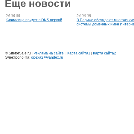
Еще новости
24.06.08
24.06.08
Кириллица придет в DNS первой
В Париже обсуждают многоязыч
системы доменных имен Интерн
© SiteforSale.ru |
Реклама на сайте
||
Карта сайта1
|
Карта сайта2
Электропочта:
opexa2@yandex.ru