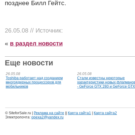
позднее Билл Гейтс.
26.05.08
// Источник:
«
в раздел новости
Еще новости
26.05.08
26.05.08
Toshiba работает над созданием
Стали известны некоторые
многоядерных процессоров для
характеристики новых флагманов
мобильников
- GeForce GTX 280 и GeForce GTX
© SiteforSale.ru |
Реклама на сайте
||
Карта сайта1
|
Карта сайта2
Электропочта:
opexa2@yandex.ru