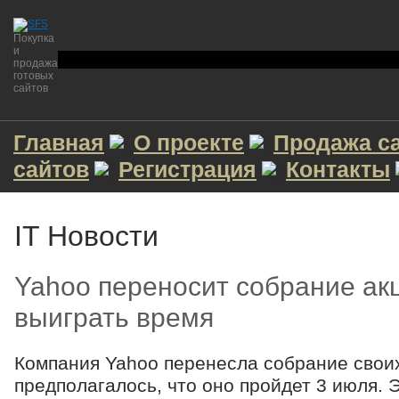
Покупка
и
продажа
готовых
сайтов
Главная
О проекте
Продажа с
сайтов
Регистрация
Контакты
IT Новости
Yahoo переносит собрание ак
выиграть время
Компания Yahoo перенесла собрание своих
предполагалось, что оно пройдет 3 июля.