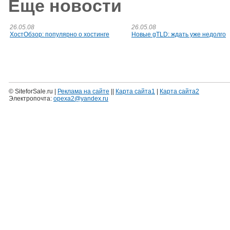
Еще новости
26.05.08
26.05.08
ХостОбзор: популярно о хостинге
Новые gTLD: ждать уже недолго
© SiteforSale.ru |
Реклама на сайте
||
Карта сайта1
|
Карта сайта2
Электропочта:
opexa2@yandex.ru