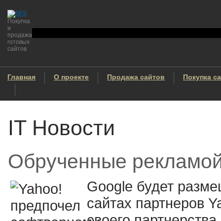
Покупка
и
продажа
готовых
сайтов
Главная
О проекте
Продажа сайтов
Покупка с
IT Новости
Обрученные рекламо
Google будет разме
сайтах партнеров Ya
своего партнерства