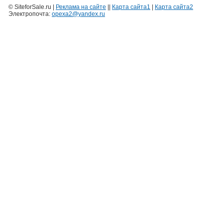
© SiteforSale.ru |
Реклама на сайте
||
Карта сайта1
|
Карта сайта2
Электропочта:
opexa2@yandex.ru