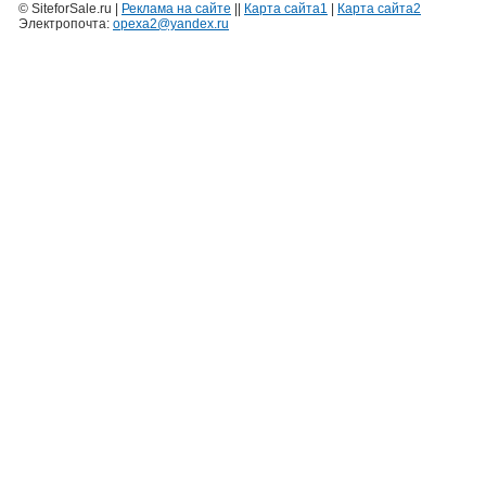
© SiteforSale.ru |
Реклама на сайте
||
Карта сайта1
|
Карта сайта2
Электропочта:
opexa2@yandex.ru