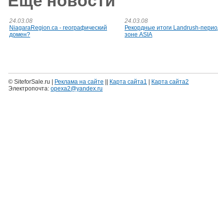
Еще новости
24.03.08
24.03.08
NiagaraRegion.ca - географический
Рекордные итоги Landrush-перио
домен?
зоне ASIA
© SiteforSale.ru |
Реклама на сайте
||
Карта сайта1
|
Карта сайта2
Электропочта:
opexa2@yandex.ru