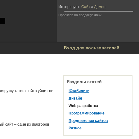
Интересует:
Сайт
//
Домен
Проектов на продажу:
4832
Вход для пользователей
Разделы статей
крутку такого сайта уйдет не
Юзабилити
Дизайн
Web разработка
Программирование
Продвижение сайтов
ый сайт – один из факторов
Разное