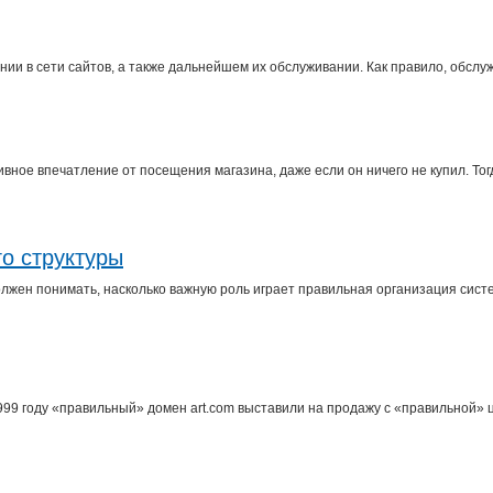
нии в сети сайтов, а также дальнейшем их обслуживании. Как правило, обсл
вное впечатление от посещения магазина, даже если он ничего не купил. Тог
го структуры
олжен понимать, насколько важную роль играет правильная организация сист
999 году «правильный» домен art.com выставили на продажу с «правильной» 