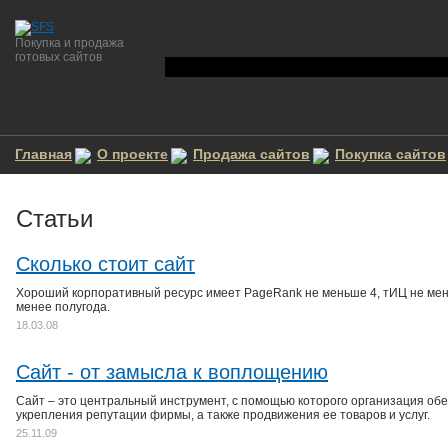
Покупка и продажа
готовых сайтов
Главная
О проекте
Продажа сайтов
Покупка сайтов
Cтатьи
Сколько стоит сайт
Хороший корпоративный ресурс имеет PageRank не меньше 4, тИЦ не меньш
менее полугода.
18.03.08
Сайт - от замысла к воплощению
Сайт – это центральный инструмент, с помощью которого организация обе
укрепления репутации фирмы, а также продвижения ее товаров и услуг.
25.11.09