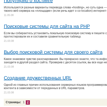
Популярно о хостинге
Используются разные варианты перевода слова «hosting», но суть одна —
твоего веб-сервера на «площадке» (если речь идет о co-location) интерне
11.05.08
Поисковые системы для сайта на PHP
Если вы собираетесь установить локальную поисковую систему и пишите с
протестировали их и составили сравнительную таблицу.
21.03.08
Выбор поисковой системы для своего сайта
Какое знакомое чувство разочарования. Вы прекрасно знаете, что та инфо
заходите в другой раздел сайта. Проверив с десяток ссылок, вы все еще н
21.03.08
Создание дружественных URL
Одной из главных причин использования серверных языков программирован
контента в зависимости от переданных в URL параметров.
21.03.08
Страницы:
1
2