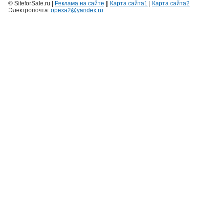
© SiteforSale.ru |
Реклама на сайте
||
Карта сайта1
|
Карта сайта2
Электропочта:
opexa2@yandex.ru