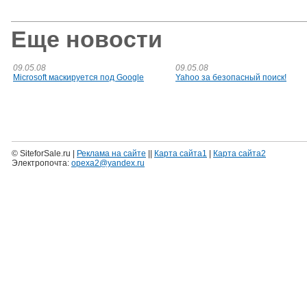
Еще новости
09.05.08
09.05.08
Microsoft маскируется под Google
Yahoo за безопасный поиск!
© SiteforSale.ru |
Реклама на сайте
||
Карта сайта1
|
Карта сайта2
Электропочта:
opexa2@yandex.ru