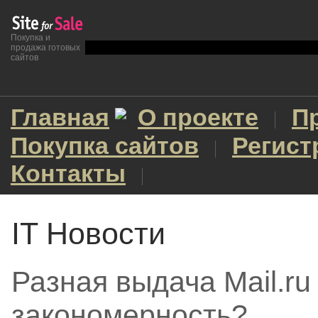
Покупка и
продажа готовых
сайтов
Главная
О проекте
П
Покупка сайтов
Регист
Контакты
IT Новости
Разная выдача Mail.ru
закономерность?