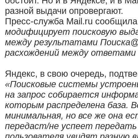
обстоит. Но и в Яндексе, и в M
разной выдачи опровергают.
Пресс-служба Mail.ru сообщи
модифицирует поисковую выда
между результатами Поиска@M
расхождений между ответами 
Яндекс, в свою очередь, подтв
«Поисковые системы устроен
на запрос собирается информа
которым распределена база. 
минимальная, но все же она ес
передаст/не успеет передать
пользователя увидят разную в