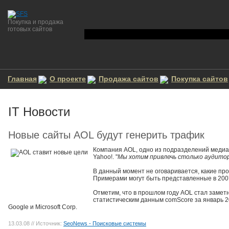
Покупка и продажа
готовых сайтов
Главная
О проекте
Продажа сайтов
Покупка сайтов
IT Новости
Новые сайты AOL будут генерить трафик
Компания AOL, одно из подразделений медиах
Yahoo!. "
Мы хотим привлечь столько аудитор
В данный момент не оговаривается, какие про
Примерами могут быть представленные в 2007
Отметим, что в прошлом году AOL стал замет
статистическим данным comScore за январь 20
Google и Microsoft Corp.
13.03.08
// Источник:
SeoNews - Поисковые системы