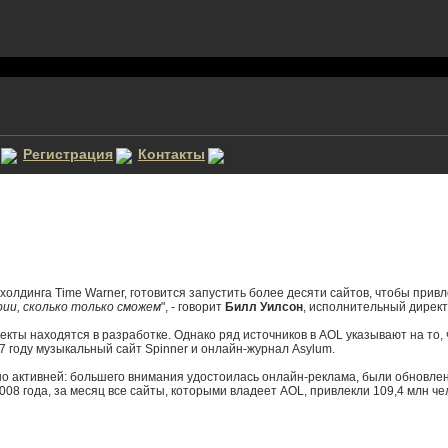
Регистрация
Контакты
олдинга Time Warner, готовится запустить более десяти сайтов, чтобы привл
ии, сколько только сможем
", - говорит
Билл Уилсон
, исполнительный директ
екты находятся в разработке. Однако ряд источников в AOL указывают на то,
 году музыкальный сайт Spinner и онлайн-журнал Asylum.
но активней: большего внимания удостоилась онлайн-реклама, были обновле
08 года, за месяц все сайты, которыми владеет AOL, привлекли 109,4 млн че