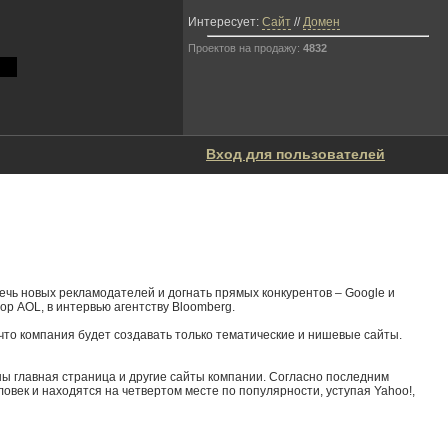
Интересует:
Сайт
//
Домен
Проектов на продажу:
4832
Вход для пользователей
ечь новых рекламодателей и догнать прямых конкурентов – Google и
ор AOL, в интервью агентству Bloomberg.
 что компания будет создавать только тематические и нишевые сайты.
ны главная страница и другие сайты компании. Согласно последним
ловек и находятся на четвертом месте по популярности, уступая Yahoo!,