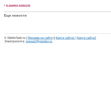
«
в раздел новости
Еще новости
© SiteforSale.ru |
Реклама на сайте
||
Карта сайта1
|
Карта сайта2
Электропочта:
opexa2@yandex.ru