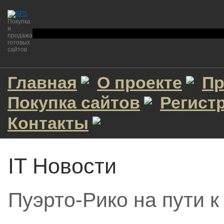
Покупка
и
продажа
готовых
сайтов
Главная
О проекте
Пр
Покупка сайтов
Регист
Контакты
IT Новости
Пуэрто-Рико на пути к