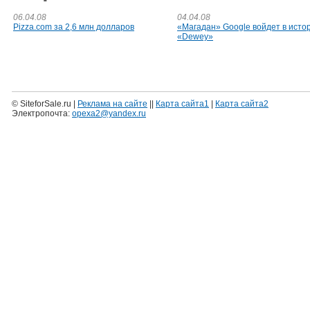
06.04.08
04.04.08
Pizza.com за 2,6 млн долларов
«Магадан» Google войдет в исто
«Dewey»
© SiteforSale.ru |
Реклама на сайте
||
Карта сайта1
|
Карта сайта2
Электропочта:
opexa2@yandex.ru