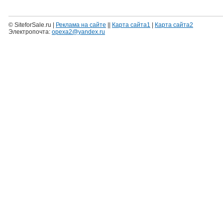
© SiteforSale.ru |
Реклама на сайте
||
Карта сайта1
|
Карта сайта2
Электропочта:
opexa2@yandex.ru