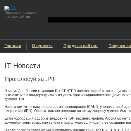
Покупка и продажа
готовых сайтов
Главная
О проекте
Продажа сайтов
Покупка с
IT Новости
Проголосуй за .РФ
В канун Дня России компания RU-CENTER начала второй этап специальной 
высказаться в поддержку или выступить против кириллического домена в
домена .РФ.
Напомним, что в настоящее время в корпорации ICANN, управляющей адр
алфавитов (IDN). Окончательное решение по этому вопросу должно быть п
Если корпорация одобрит внедрение IDN верхнего уровня, Россия может 
доменной зоны возможно только в том случае, если идея о ее создании н
В ходе первого этапа акции выяснялось мнение клиентов RU-CENTER. На во