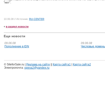
"нет".
10.06.08
// Источник:
RU-CENTER
«
в раздел новости
Еще новости
09.06.08
09.06.08
Пополнение в IDN
Числовые домены
© SiteforSale.ru |
Реклама на сайте
||
Карта сайта1
|
Карта сайта2
Электропочта:
opexa2@yandex.ru