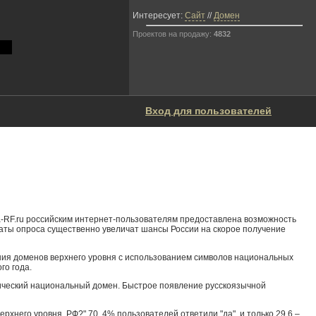
Интересует:
Сайт
//
Домен
Проектов на продажу:
4832
Вход для пользователей
za-RF.ru российским интернет-пользователям предоставлена возможность
таты опроса существенно увеличат шансы России на скорое получение
ния доменов верхнего уровня с использованием символов национальных
го года.
лический национальный домен. Быстрое появление русскоязычной
хнего уровня .РФ?" 70, 4% пользователей ответили "да", и только 29,6 –