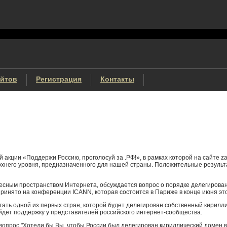
айтов
Регистрация
Контакты
акции «Поддержи Россию, проголосуй за .РФ!», в рамках которой на сайте 
ерхнего уровня, предназначенного для нашей страны. Положительные резуль
есным пространством Интернета, обсуждается вопрос о порядке делегирова
ринято на конференции ICANN, которая состоится в Париже в конце июня это
стать одной из первых стран, которой будет делегирован собственный кирил
айдет поддержку у представителей российского интернет-сообщества.
прос "Хотели бы Вы, чтобы России был делегирован кириллический домен вер