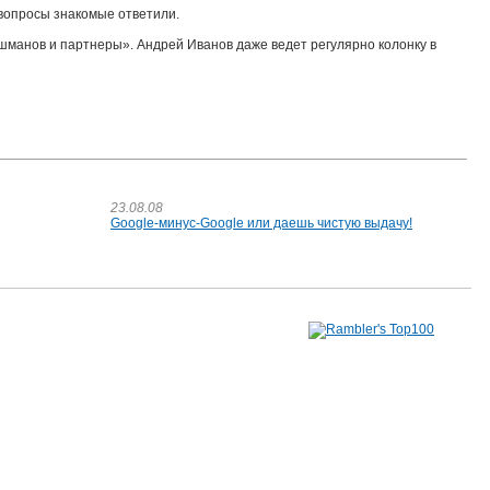
е вопросы знакомые ответили.
шманов и партнеры». Андрей Иванов даже ведет регулярно колонку в
23.08.08
Google-минус-Google или даешь чистую выдачу!