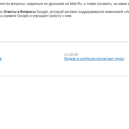
нетах вопросы, заданные их друзьями на Mail.Ru, а также узнавать, на каки
ис
Ответы и Вопросы
Google, который активно поддерживался компанией «А
а сервисе Google и упрощает работу с ним.
23.08.08
в
Яндекс и comScore посчитают рунет