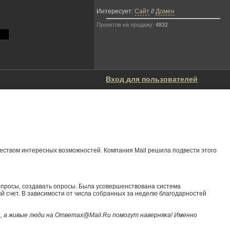
Интересует:
Сайт
//
Домен
Проектов на продажу:
4832
Вход для пользователей
жеством интересных возможностей. Компания Mail решила подвести этого
опросы, создавать опросы. Была усовершенствована система
й счет. В зависимости от числа собранных за неделю благодарностей
, а живые люди на Ответах@Mail.Ru помогут наверняка! Именно