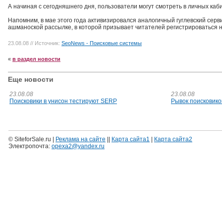
А начиная с сегодняшнего дня, пользователи могут смотреть в личных каби
Напомним, в мае этого года активизировался аналогичный гуглевский серв
ашманоской рассылке, в которой призывает читателей регистрироваться н
23.08.08
// Источник:
SeoNews - Поисковые системы
«
в раздел новости
Еще новости
23.08.08
23.08.08
Поисковики в унисон тестируют SERP
Рывок поисковико
© SiteforSale.ru |
Реклама на сайте
||
Карта сайта1
|
Карта сайта2
Электропочта:
opexa2@yandex.ru