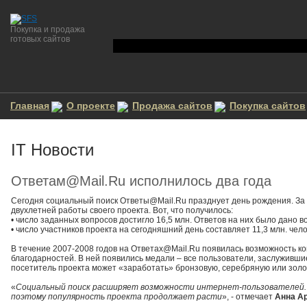
Покупка и продажа
готовых сайтов
Главная
О проекте
Продажа сайтов
Покупка сайтов
IT Новости
Ответам@Mail.Ru исполнилось два года
Сегодня социальный поиск Ответы@Mail.Ru празднует день рождения. За п
двухлетней работы своего проекта. Вот, что получилось:
• число заданных вопросов достигло 16,5 млн. Ответов на них было дано во
• число участников проекта на сегодняшний день составляет 11,3 млн. чел
В течение 2007-2008 годов на Ответах@Mail.Ru появилась возможность к
благодарностей. В ней появились медали – все пользователи, заслуживши
посетитель проекта может «заработать» бронзовую, серебряную или золот
«
Социальный поиск расширяет возможности интернет-пользователей. О
поэтому популярность проекта продолжает расти
», - отмечает
Анна А