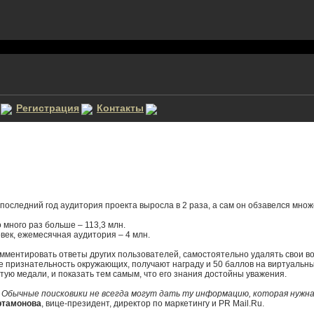
Регистрация
Контакты
оследний год аудитория проекта выросла в 2 раза, а сам он обзавелся мно
 много раз больше – 113,3 млн.
овек, ежемесячная аудитория – 4 млн.
омментировать ответы других пользователей, самостоятельно удалять свои в
е признательность окружающих, получают награду и 50 баллов на виртуальны
ую медали, и показать тем самым, что его знания достойны уважения.
бычные поисковики не всегда могут дать ту информацию, которая нужна
ртамонова
, вице-президент, директор по маркетингу и PR Mail.Ru.