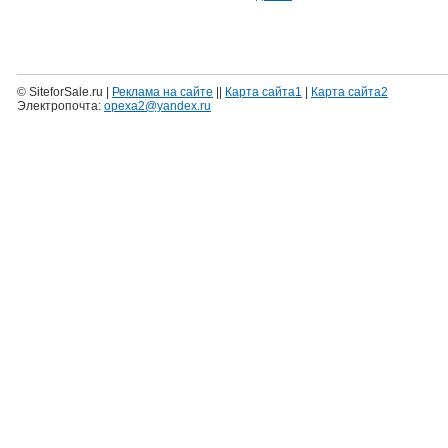
© SiteforSale.ru |
Реклама на сайте
||
Карта сайта1
|
Карта сайта2
Электропочта:
opexa2@yandex.ru