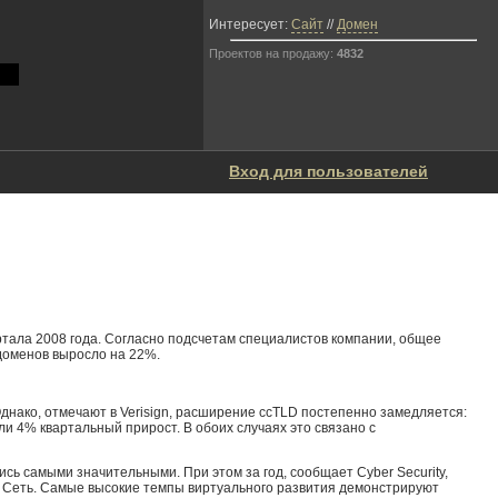
Интересует:
Сайт
//
Домен
Проектов на продажу:
4832
Вход для пользователей
ртала 2008 года. Согласно подсчетам специалистов компании, общее
 доменов выросло на 22%.
днако, отмечают в Verisign, расширение ссTLD постепенно замедляется:
ли 4% квартальный прирост. В обоих случаях это связано с
сь самыми значительными. При этом за год, сообщает Cyber Security,
на Сеть. Самые высокие темпы виртуального развития демонстрируют