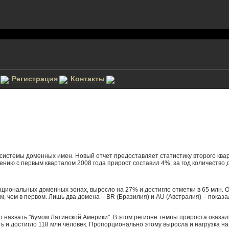
Регистрация
Контакты
 системы доменных имен. Новый отчет предоставляет статистику второго ква
ению с первым кварталом 2008 года прирост составил 4%; за год количество
циональных доменных зонах, выросло на 27% и достигло отметки в 65 млн. О
м, чем в первом. Лишь два домена – BR (Бразилия) и AU (Австралия) – показа
о назвать "бумом Латинской Америки". В этом регионе темпы прироста оказали
ь и достигло 118 млн человек. Пропорционально этому выросла и нагрузка 