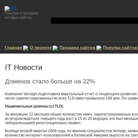
Покупка и продажа
готовых сайтов
Главная
О проекте
Продажа сайтов
Покупка сайтов
IT Новости
Доменов стало больше на 22%
Компания Verisign подготовила квартальный отчет о тенденциях развития
число зарегистрированных во всех TLD имен превысило 168 млн. По сравн
Национальные домены (ссTLD)
За минувшие 12 месяцев общее количество имен, зарегистрированных в на
во втором квартале текущего года рост в 15 из 20 ведущих зон был меньши
либерализацией регистрационных правил.
Вообще второй квартал 2008 года, по мнению специалистов Verisign, можн
количество интернет-пользователей в Латинской Америке выросло на трет