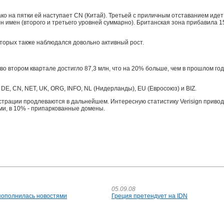
ко на пятки ей наступает СN (Китай). Третьей с приличным отставанием идет
н имен (второго и третьего уровней суммарно). Британская зона прибавила 1
оторых также наблюдался довольно активный рост.
о втором квартале достигло 87,3 млн, что на 20% больше, чем в прошлом год
E, СN, NET, UK, ORG, INFO, NL (Нидерланды), EU (Евросоюз) и BIZ.
истрации продлеваются в дальнейшем. Интересную статистику Verisign приво
ами, в 10% - припаркованные домены.
05.09.08
пополнилась новостями
Греция претендует на IDN