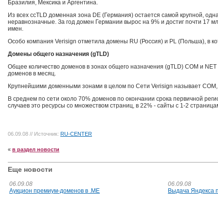
Бразилия, Мексика и Аргентина.
Из всех ccTLD доменная зона DE (Германия) остается самой крупной, одна
неравнозначные. За год домен Германии вырос на 9% и достиг почти 17 мл
имен.
Особо компания Verisign отметила домены RU (Россия) и PL (Польша), в к
Домены общего назначения (gTLD)
Общее количество доменов в зонах общего назначения (gTLD) COM и NET в
доменов в месяц.
Крупнейшими доменными зонами в целом по Сети Verisign называет COM, D
В среднем по сети около 70% доменов по окончании срока первичной рег
случаев это ресурсы со множеством страниц, в 22% - сайты с 1-2 страниц
06.09.08
// Источник:
RU-CENTER
«
в раздел новости
Еще новости
06.09.08
06.09.08
Аукцион премиум-доменов в .МЕ
Выдача Яндекса 