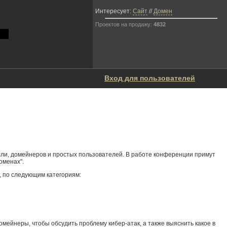
Интересует:
Сайт
//
Домен
Проектов на продажу:
4832
Вход для пользователей
асли, домейнеров и простых пользователей. В работе конференции примут
оменах".
, по следующим категориям:
омейнеры, чтобы обсудить проблему кибер-атак, а также выяснить какое в