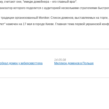
, считают они, "имидж домейнера – его главный враг".
ганизатор которого поделится с аудиторией несколькими стратегиями быстро
радиции организованный Moniker. Список доменов, выставляемых на торги,
т" намечен на 17 мая в городе Киеве. Главная тема первой украинской кон
14.05.08
тобрал домен у киберсквоттера
Миллион доменов в Польше