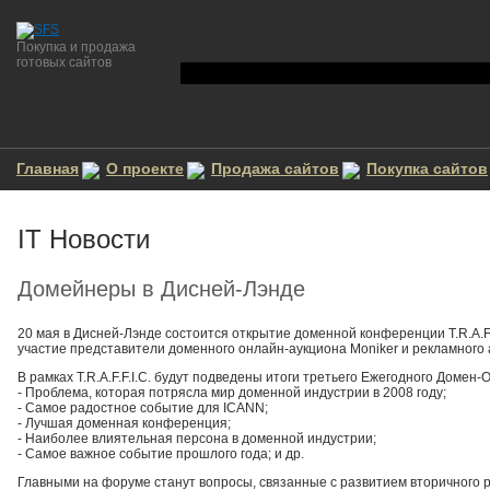
Покупка и продажа
готовых сайтов
Главная
О проекте
Продажа сайтов
Покупка сайтов
IT Новости
Домейнеры в Дисней-Лэнде
20 мая в Дисней-Лэнде состоится открытие доменной конференции T.R.A.F
участие представители доменного онлайн-аукциона Moniker и рекламного 
В рамках T.R.A.F.F.I.C. будут подведены итоги третьего Ежегодного Доме
- Проблема, которая потрясла мир доменной индустрии в 2008 году;
- Самое радостное событие для ICANN;
- Лучшая доменная конференция;
- Наиболее влиятельная персона в доменной индустрии;
- Самое важное событие прошлого года; и др.
Главными на форуме станут вопросы, связанные с развитием вторичного ры