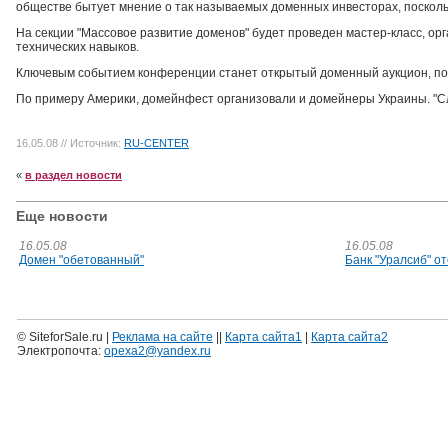
обществе бытует мнение о так называемых доменных инвесторах, поскольку
На секции "Массовое развитие доменов" будет проведен мастер-класс, ор
технических навыков.
Ключевым событием конференции станет открытый доменный аукцион, по т
По примеру Америки, домейнфест организовали и домейнеры Украины. "Сле
16.05.08
// Источник:
RU-CENTER
«
в раздел новости
Еще новости
16.05.08
16.05.08
Домен "обетованный"
Банк "Уралсиб" о
© SiteforSale.ru |
Реклама на сайте
||
Карта сайта1
|
Карта сайта2
Электропочта:
opexa2@yandex.ru