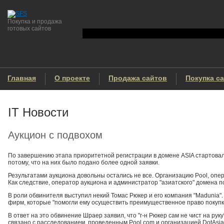
Покупка и продажа
готовых сайтов
Главная
О проекте
Продажа сайтов
Покупка с
IT Новости
Аукцион с подвохом
По завершению этапа приоритетной регистрации в домене ASIA стартовал 
потому, что на них было подано более одной заявки.
Результатами аукциона довольны остались не все. Организацию Pool, опе
Как следствие, оператор аукциона и администратор "азиатского" домена 
В роли обвинителя выступил некий Томас Рюкер и его компания "Madunia".
фирм, которые "помогли ему осуществить преимущественное право покупки и 
В ответ на это обвинение Шраер заявил, что "г-н Рюкер сам не чист на рук
связано с расследованием, проведенным Pool.com и организацией DotAsia