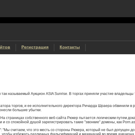
айтов
Регистрация
Контакты
так называемый Аукцион ASIA Sunrise. В торгах приняли участие владельцы
ратора торгов, и ее исполнительного директора Ричарда Шраера обвинили в 
понесли большие убытки.
 На страницах собственного веб-сайта Рюкер пытается логическим путем дока
со спокойной душой зарегистрировать такие "звонкие" домены, как Porn.asia, 
у": "Мы считаем, что это месть со стороны Рюкера, который не был допущен до
, чтобы избежать различных фальсификаций и махинаций во время аукциона.