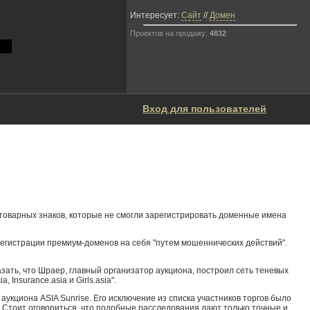
Интересует:
Сайт
//
Домен
Проектов на продажу:
4832
Вход для пользователей
 товарных знаков, которые не смогли зарегистрировать доменные имена
регистрации премиум-доменов на себя "путем мошеннических действий".
зать, что Шраер, главный организатор аукциона, построил сеть теневых
Insurance.asia и Girls.asia".
 аукциона ASIA Sunrise. Его исключение из списка участников торгов было
 Стоит оговориться, что подобные расследования дают только точные и