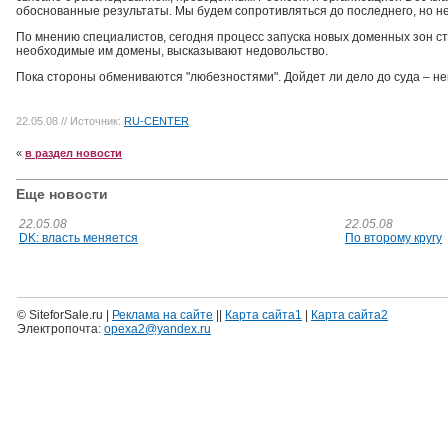
обоснованные результаты. Мы будем сопротивляться до последнего, но не
По мнению специалистов, сегодня процесс запуска новых доменных зон ст
необходимые им домены, высказывают недовольство.
Пока стороны обмениваются "любезностями". Дойдет ли дело до суда – не
22.05.08
// Источник:
RU-CENTER
«
в раздел новости
Еще новости
22.05.08
22.05.08
DK: власть меняется
По второму кругу
© SiteforSale.ru |
Реклама на сайте
||
Карта сайта1
|
Карта сайта2
Электропочта:
opexa2@yandex.ru