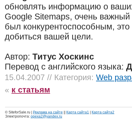
обновлять информацию о ваших
Google Sitemaps, очень важный 
был конкурентоспособным, это
добиться вашей цели.
Автор:
Титус Хоскинс
Перевод с английского языка:
Д
15.04.2007 // Категория:
Web разр
«
к статьям
© SiteforSale.ru |
Реклама на сайте
||
Карта сайта1
|
Карта сайта2
Электропочта:
opexa2@yandex.ru