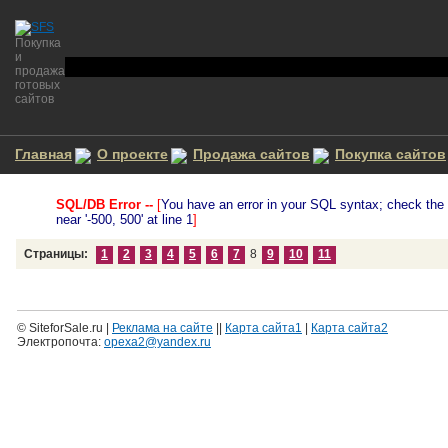
Покупка
и
продажа
готовых
сайтов
Главная
О проекте
Продажа сайтов
Покупка сайтов
SQL/DB Error --
[
You have an error in your SQL syntax; check the 
near '-500, 500' at line 1
]
Страницы:
1
2
3
4
5
6
7
8
9
10
11
© SiteforSale.ru |
Реклама на сайте
||
Карта сайта1
|
Карта сайта2
Электропочта:
opexa2@yandex.ru