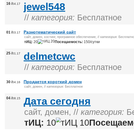
jewel548
16 /
04.17
//
категория:
Бесплатное
Разнотематический сайт
01 /
03.17
сайт, домен, хостинг, програмное обеспечение, //
категория:
Бесплатн
тИЦ:
20
Посещаемость:
150/сутки
delmetcwc
25 /
01.17
//
категория:
Бесплатное
Продается короткий домен
30 /
04.16
сайт, домен, //
категория:
Бесплатное
Дата сегодня
04 /
08.15
сайт, домен, //
категория:
Бе
тИЦ:
10
Посещаем