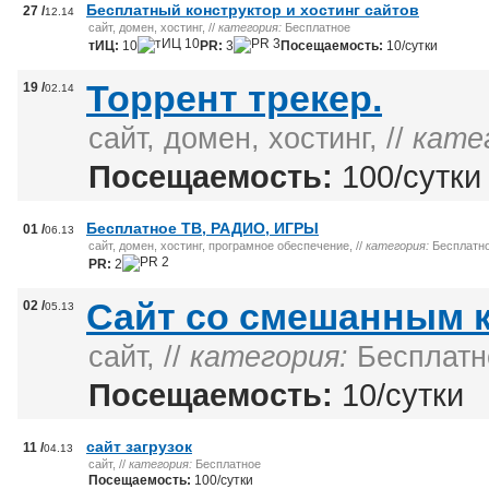
Бесплатный конструктор и хостинг сайтов
27 /
12.14
сайт, домен, хостинг, //
категория:
Бесплатное
тИЦ:
10
PR:
3
Посещаемость:
10/сутки
Торрент трекер.
19 /
02.14
сайт, домен, хостинг, //
кате
Посещаемость:
100/сутки
Бесплатное ТВ, РАДИО, ИГРЫ
01 /
06.13
сайт, домен, хостинг, програмное обеспечение, //
категория:
Бесплатн
PR:
2
Сайт со смешанным 
02 /
05.13
сайт, //
категория:
Бесплатн
Посещаемость:
10/сутки
сайт загрузок
11 /
04.13
сайт, //
категория:
Бесплатное
Посещаемость:
100/сутки