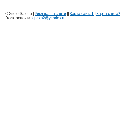
© SiteforSale.ru |
Реклама на сайте
||
Карта сайта1
|
Карта сайта2
Электропочта:
opexa2@yandex.ru