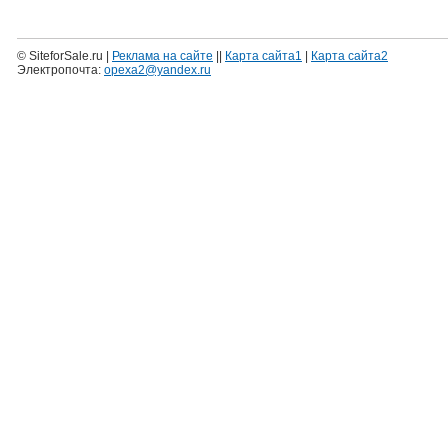
© SiteforSale.ru |
Реклама на сайте
||
Карта сайта1
|
Карта сайта2
Электропочта:
opexa2@yandex.ru