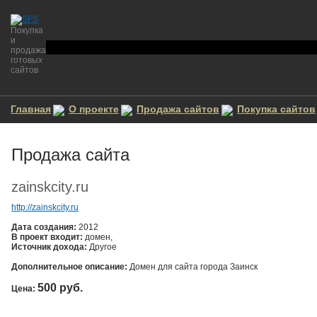
Покупка
и
продажа
готовых
сайтов
Главная
О проекте
Продажа сайтов
Покупка сайтов
Продажа сайта
zainskcity.ru
http://zainskcity.ru
Дата создания:
2012
В проект входит:
домен,
Источник дохода:
Другое
Дополнительное описание:
Домен для сайта города Заинск
500 руб.
Цена:
Нап