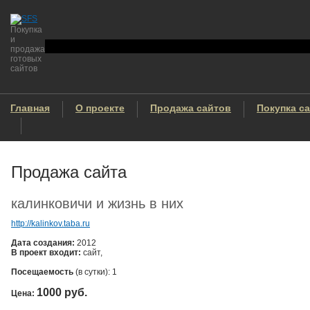
Покупка
и
продажа
готовых
сайтов
Главная
О проекте
Продажа сайтов
Покупка с
Продажа сайта
калинковичи и жизнь в них
http://kalinkov.taba.ru
Дата создания:
2012
В проект входит:
сайт,
Посещаемость
(в сутки): 1
1000 руб.
Цена: