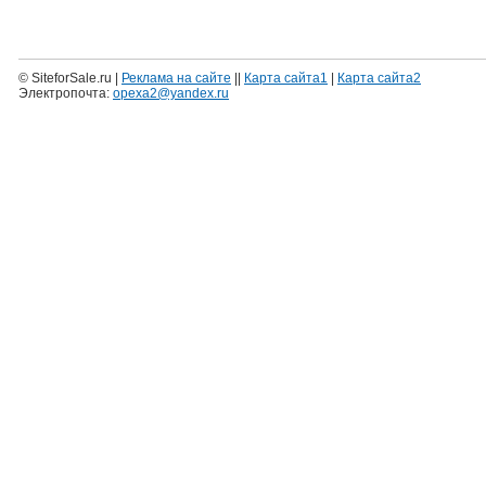
Нап
© SiteforSale.ru |
Реклама на сайте
||
Карта сайта1
|
Карта сайта2
Электропочта:
opexa2@yandex.ru