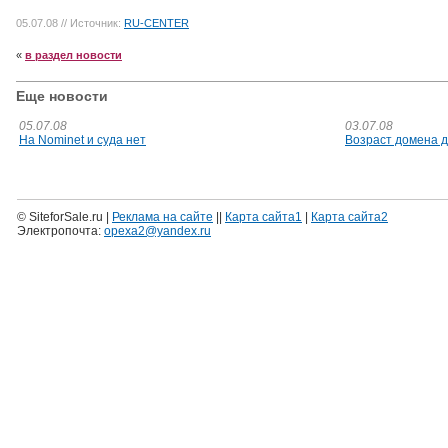
05.07.08
// Источник:
RU-CENTER
«
в раздел новости
Еще новости
05.07.08
03.07.08
На Nominet и суда нет
Возраст домена 
© SiteforSale.ru |
Реклама на сайте
||
Карта сайта1
|
Карта сайта2
Электропочта:
opexa2@yandex.ru