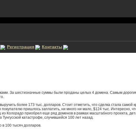
Регистрация
Контакты
ми. За шестизначные суммы были проданы целых 4 домена. Самым дорогим ст
то.
выручить более 173 тыс. долларов. Стоит отметить, что сделка стала самой 
 покупателю пришлось заплатить, ни много ни мало, $124 тыс. Интересно, ч
из Колорадо приобрел еще ряд доменов в рамках масштабного проекта, дета
 Тунгусской катастрофе, случившейся 100 лет назад.
 в 100 тысяч долларов.