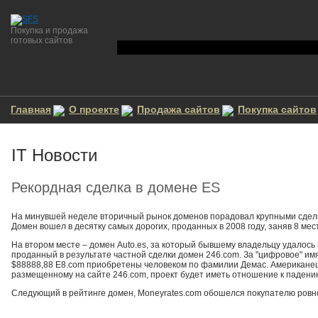
Покупка и продажа
готовых сайтов
Главная
О проекте
Продажа сайтов
Покупка сайтов
IT Новости
Рекордная сделка в домене ES
На минувшей неделе вторичный рынок доменов порадовал крупными сделка
Домен вошел в десятку самых дорогих, проданных в 2008 году, заняв 8 мес
На втором месте – домен Auto.es, за который бывшему владельцу удалось 
проданный в результате частной сделки домен 246.com. За "цифровое" имя
$88888,88 E8.com приобретены человеком по фамилии Демас. Американец 
размещенному на сайте 246.com, проект будет иметь отношение к падению
Следующий в рейтинге домен, Moneyrates.com обошелся покупателю ровно