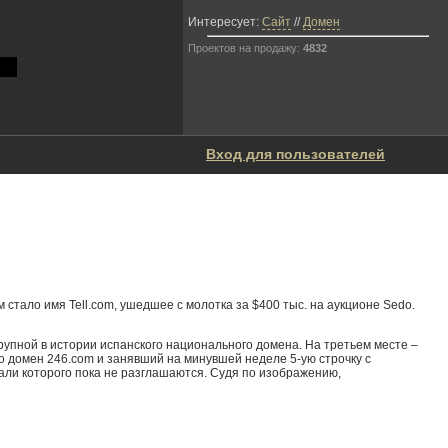
Интересует:
Сайт
//
Домен
Проектов на продажу:
4832
Вход для пользователей
ало имя Tell.com, ушедшее с молотка за $400 тыс. на аукционе Sedo.
крупной в истории испанского национального домена. На третьем месте –
то домен 246.com и занявший на минувшей неделе 5-ую строчку с
ли которого пока не разглашаются. Судя по изображению,