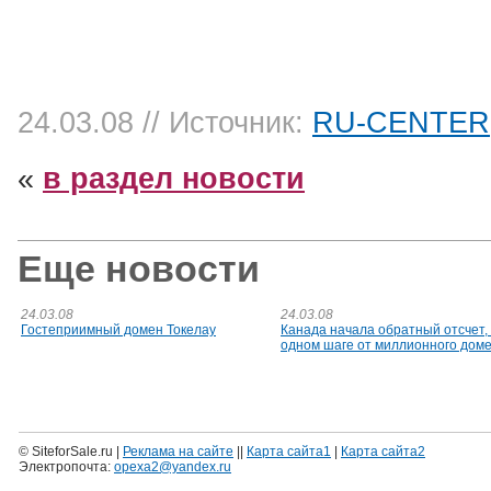
24.03.08
// Источник:
RU-CENTER
«
в раздел новости
Еще новости
24.03.08
24.03.08
Гостеприимный домен Токелау
Канада начала обратный отсчет, 
одном шаге от миллионного дом
© SiteforSale.ru |
Реклама на сайте
||
Карта сайта1
|
Карта сайта2
Электропочта:
opexa2@yandex.ru