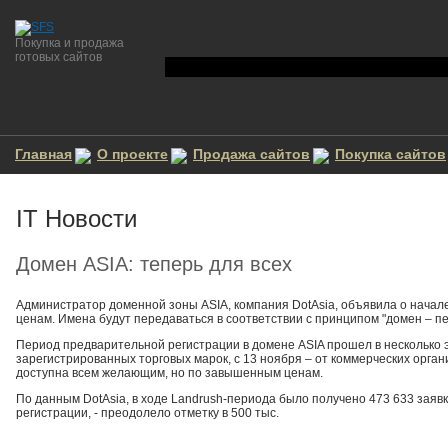
Покупка и продажа
готовых сайтов
Главная
О проекте
Продажа сайтов
Покупка сайтов
IT Новости
Домен ASIA: теперь для всех
Администратор доменной зоны ASIA, компания DotAsia, объявила о нача
ценам. Имена будут передаваться в соответствии с принципом "домен – п
Период предварительной регистрации в домене ASIA прошел в несколько эт
зарегистрированных торговых марок, с 13 ноября – от коммерческих орган
доступна всем желающим, но по завышенным ценам.
По данным DotAsia, в ходе Landrush-периода было получено 473 633 заяв
регистрации, - преодолело отметку в 500 тыс.