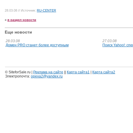
28.03.08
// Источник:
RU-CENTER
«
в раздел новости
Еще новости
28.03.08
27.03.08
Домен PRO станет более доступным
Поиск Yahoo!: сп
© SiteforSale.ru |
Реклама на сайте
||
Карта сайта1
|
Карта сайта2
Электропочта:
opexa2@yandex.ru