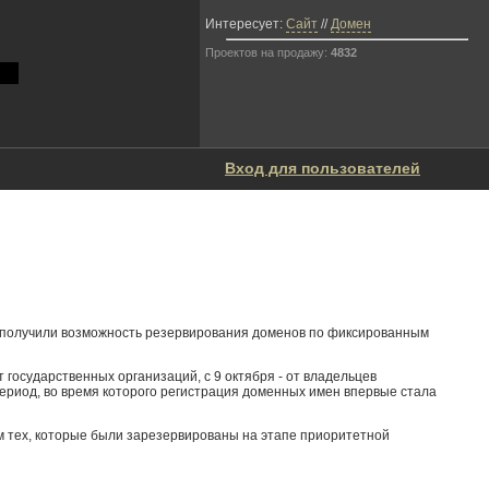
Интересует:
Сайт
//
Домен
Проектов на продажу:
4832
Вход для пользователей
е получили возможность резервирования доменов по фиксированным
 государственных организаций, с 9 октября - от владельцев
период, во время которого регистрация доменных имен впервые стала
ом тех, которые были зарезервированы на этапе приоритетной