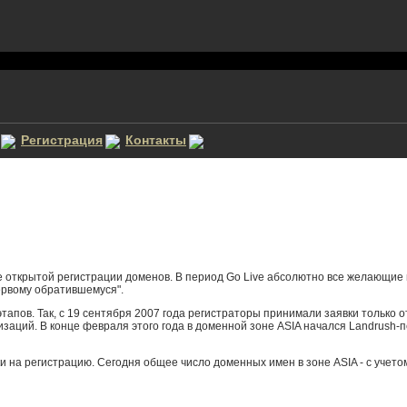
Регистрация
Контакты
ле открытой регистрации доменов. В период Go Live абсолютно все желающи
ервому обратившемуся".
апов. Так, с 19 сентября 2007 года регистраторы принимали заявки только от
изаций. В конце февраля этого года в доменной зоне ASIA начался Landrush-
ки на регистрацию. Сегодня общее число доменных имен в зоне ASIA - с учет