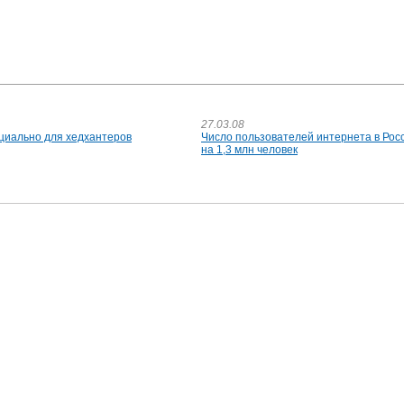
27.03.08
ециально для хедхантеров
Число пользователей интернета в Рос
на 1,3 млн человек