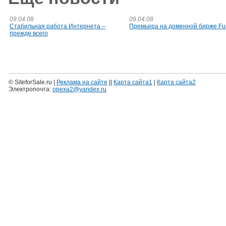
09.04.08
09.04.08
Стабильная работа Интернета –
Премьера на доменной бирже Fu
прежде всего
© SiteforSale.ru |
Реклама на сайте
||
Карта сайта1
|
Карта сайта2
Электропочта:
opexa2@yandex.ru