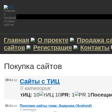
Покупка
и
продажа
готовых
сайтов
Главная
О проекте
Продажа с
сайтов
Регистрация
Контакты
Покупка сайтов
Сайты с ТИЦ
19 /
02.12
//
категория:
тИЦ:
10
PR:
1
Посеща
Покупаю сайты тема: Андроид (Android)
01 /
03.12
//
категория: