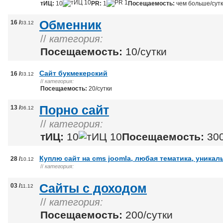
тИЦ:
10
PR:
1
Посещаемость:
чем больше/сут
Обменник
16 /
03.12
//
категория:
Посещаемость:
10/сутки
Сайт букмекерский
16 /
03.12
//
категория:
Посещаемость:
20/сутки
Порно сайт
13 /
06.12
//
категория:
тИЦ:
10
Посещаемость:
300
Куплю сайт на cms joomla, любая тематика, уникал
28 /
10.12
//
категория:
Сайты с доходом
03 /
11.12
//
категория:
Посещаемость:
200/сутки