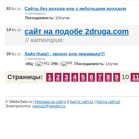
Сайты без дохода или с небольшим доходом
03 /
11.12
//
категория:
Посещаемость:
10/сутки
сайт на подобе 2druga.com
14 /
11.12
//
категория:
Хайп (haip) - проект или пирамиду!!!
20 /
11.12
//
категория:
тИЦ:
1
PR:
1
Посещаемость:
1/сутки
Страницы:
1
2
3
4
5
6
7
8
9
10
1
© SiteforSale.ru |
Реклама на сайте
||
Карта сайта1
|
Карта сайта2
Электропочта:
opexa2@yandex.ru