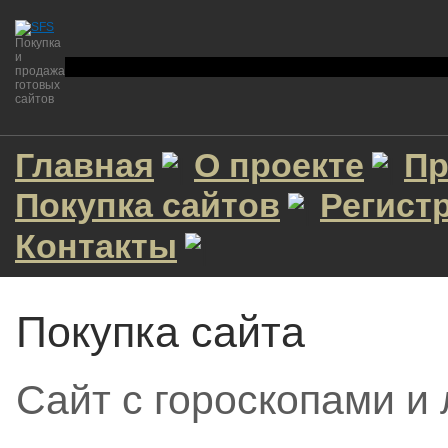
Покупка
и
продажа
готовых
сайтов
Главная
О проекте
Пр
Покупка сайтов
Регист
Контакты
Покупка сайта
Сайт с гороскопами и