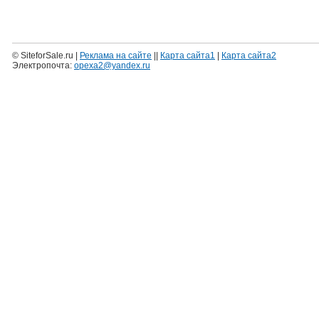
Нап
© SiteforSale.ru |
Реклама на сайте
||
Карта сайта1
|
Карта сайта2
Электропочта:
opexa2@yandex.ru