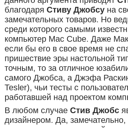
благодаря
Стиву Джобсу
на с
замечательных товаров. Но вед
среди которого самыми извест
компьютер Mac Cube. Даже Маки
если бы его в свое время не с
пришествие эры настольной тип
точным, то за отличное юзаби
самого Джобса, а Джэфа Раскина
Tesler), чьи тесты с пользоват
работавшей над проектом компь
В любом случае
Стив Джобс
я
дизайнером. Да, замечательно,